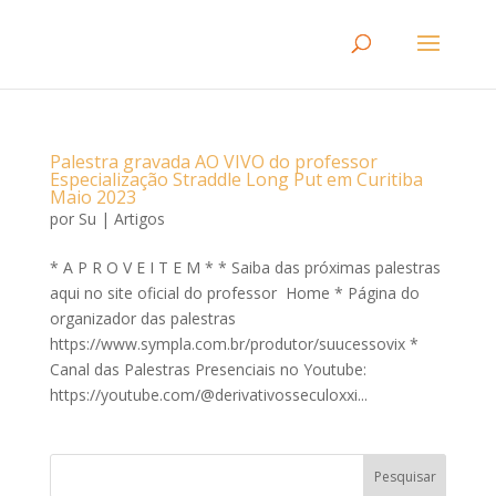
Palestra gravada AO VIVO do professor
Especialização Straddle Long Put em Curitiba
Maio 2023
por
Su
|
Artigos
* A P R O V E I T E M * * Saiba das próximas palestras
aqui no site oficial do professor Home * Página do
organizador das palestras
https://www.sympla.com.br/produtor/suucessovix *
Canal das Palestras Presenciais no Youtube:
https://youtube.com/@derivativosseculoxxi...