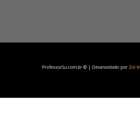
somente por e-mail.
ProfessorSu.com.br © | Desenvolvido por
Zoí M